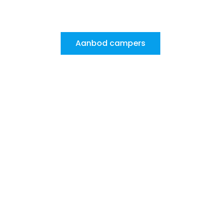
een nieuwe manier van reizen en leven.
Aanbod campers